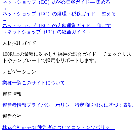
ネットショップ（EC）
の
Web集客ガイド
—
集める
→
ネットショップ（EC）
の
経理・税務ガイド
—
整える
→
ネットショップ（EC）
の
店舗運営ガイド
—
伸ばす
→
ネットショップ（EC）
の総合ガイド
→
人材採用ガイド
100以上の業種に対応した採用の総合ガイド。 チェックリス
トやテンプレートで採用をサポートします。
ナビゲーション
業種一覧
このサイトについて
運営情報
運営者情報
プライバシーポリシー
特定商取引法に基づく表記
運営会社
株式会社more&F
運営者について
コンテンツポリシー