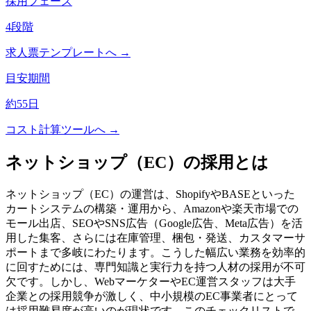
採用フェーズ
4
段階
求人票テンプレートへ →
目安期間
約
55
日
コスト計算ツールへ →
ネットショップ（EC）
の採用とは
ネットショップ（EC）の運営は、ShopifyやBASEといった
カートシステムの構築・運用から、Amazonや楽天市場での
モール出店、SEOやSNS広告（Google広告、Meta広告）を活
用した集客、さらには在庫管理、梱包・発送、カスタマーサ
ポートまで多岐にわたります。こうした幅広い業務を効率的
に回すためには、専門知識と実行力を持つ人材の採用が不可
欠です。しかし、WebマーケターやEC運営スタッフは大手
企業との採用競争が激しく、中小規模のEC事業者にとって
は採用難易度が高いのが現状です。このチェックリストで