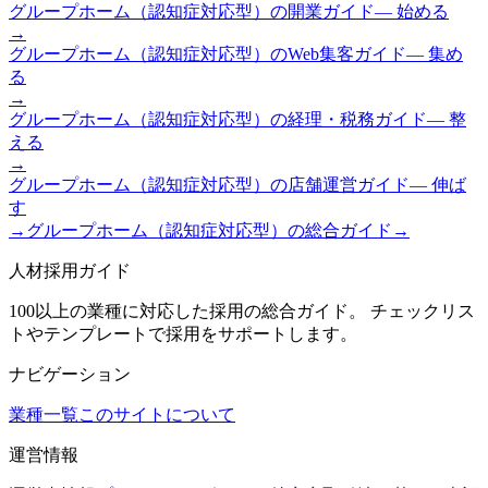
グループホーム（認知症対応型）
の
開業ガイド
—
始める
→
グループホーム（認知症対応型）
の
Web集客ガイド
—
集め
る
→
グループホーム（認知症対応型）
の
経理・税務ガイド
—
整
える
→
グループホーム（認知症対応型）
の
店舗運営ガイド
—
伸ば
す
→
グループホーム（認知症対応型）
の総合ガイド
→
人材採用ガイド
100以上の業種に対応した採用の総合ガイド。 チェックリス
トやテンプレートで採用をサポートします。
ナビゲーション
業種一覧
このサイトについて
運営情報