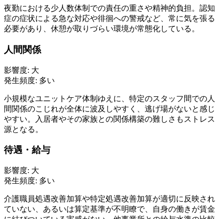
夜勤における少人数体制での責任の重さや精神的負担。認知
症の症状による急な対応や徘徊への警戒など、常に気を張る
必要があり、休憩が取りづらい環境が常態化している。
人間関係
影響度:
大
発生頻度:
多い
小規模なユニットケア体制ゆえに、特定のスタッフ間での人
間関係のこじれが全体に波及しやすく、逃げ場がないと感じ
やすい。入居者やその家族との関係構築の難しさもストレス
源となる。
待遇・給与
影響度:
大
発生頻度:
多い
介護職員処遇改善加算や特定処遇改善加算が適切に反映され
ていない、あるいは算定基準が不明瞭で、自身の働きが賃金