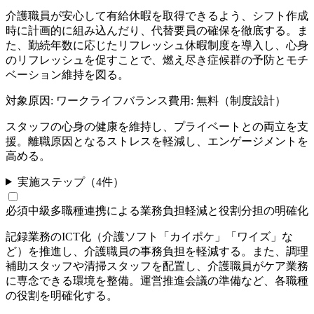
介護職員が安心して有給休暇を取得できるよう、シフト作成
時に計画的に組み込んだり、代替要員の確保を徹底する。ま
た、勤続年数に応じたリフレッシュ休暇制度を導入し、心身
のリフレッシュを促すことで、燃え尽き症候群の予防とモチ
ベーション維持を図る。
対象原因:
ワークライフバランス
費用:
無料（制度設計）
スタッフの心身の健康を維持し、プライベートとの両立を支
援。離職原因となるストレスを軽減し、エンゲージメントを
高める。
実施ステップ（
4
件）
必須
中級
多職種連携による業務負担軽減と役割分担の明確化
記録業務のICT化（介護ソフト「カイポケ」「ワイズ」な
ど）を推進し、介護職員の事務負担を軽減する。また、調理
補助スタッフや清掃スタッフを配置し、介護職員がケア業務
に専念できる環境を整備。運営推進会議の準備など、各職種
の役割を明確化する。