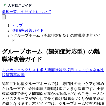
業種一覧
このサイトについて
トップ
>
離職率改善ガイド
>
グループホーム（認知症対応型）の離職率改善ガイ
ド
グループホーム（認知症対応型）の離
職率改善ガイド
まとめ
チェックリスト
求人票
面接質問
採用コスト
チャネル比
較
離職率改善
認知症対応型グループホームでは、専門性の高いケアが求め
られる一方で、介護職員の離職は常に大きな課題です。小規
模多機能で密な人間関係が築かれる環境だからこそ、一人ひ
とりのスタッフが安心して長く働ける職場づくりが事業継続
の鍵となります。本ガイドでは、グループホーム特有の離職