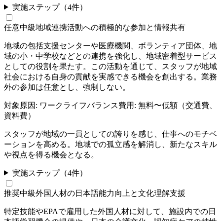
実施ステップ（
4
件）
任意
中級
地域連携活動への積極的な参加と情報共有
地域の包括支援センターや医療機関、ボランティア団体、地
域の小・中学校などとの連携を強化し、地域密着型サービス
としての役割を果たす。この活動を通じて、スタッフが地域
社会における自身の貢献を実感できる機会を創出する。業務
外の参加は任意とし、強制しない。
対象原因:
ワークライフバランス
費用:
無料〜低額（交通費、
資料費）
スタッフが地域の一員としての誇りを感じ、仕事へのモチベ
ーションを高める。地域での孤立感を解消し、新たなスキル
や視点を得る機会となる。
実施ステップ（
4
件）
推奨
中級
外国人材の日本語能力向上と文化理解支援
特定技能やEPAで雇用した外国人材に対して、施設内での日