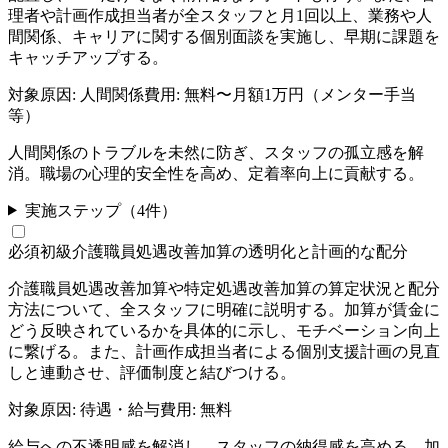
理者や計画作成担当者が全スタッフと月1回以上、業務や人
間関係、キャリアに関する個別面談を実施し、早期に課題を
キャッチアップする。
対象原因:
人間関係
費用:
無料〜月額1万円（メンター手当
等）
人間関係のトラブルを未然に防ぎ、スタッフの孤立感を解
消。職場の心理的安全性を高め、定着率向上に貢献する。
実施ステップ（
4
件）
必須
初級
介護職員処遇改善加算の透明化と計画的な配分
介護職員処遇改善加算や特定処遇改善加算の算定状況と配分
方法について、全スタッフに明確に説明する。加算が賃金に
どう反映されているかを具体的に示し、モチベーション向上
に繋げる。また、計画作成担当者による個別支援計画の見直
しと連動させ、評価制度と結びつける。
対象原因:
待遇・給与
費用:
無料
給与への不透明感を解消し、スタッフの納得感を高める。加