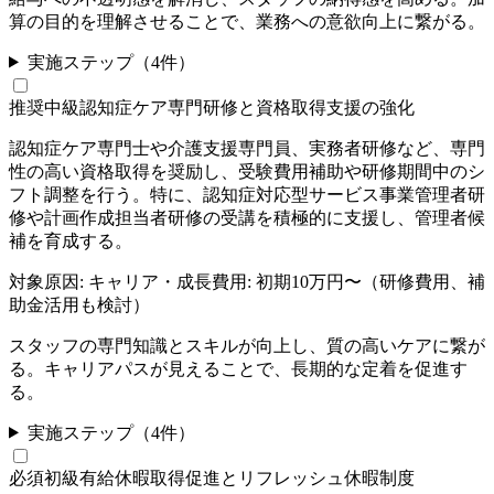
算の目的を理解させることで、業務への意欲向上に繋がる。
実施ステップ（
4
件）
推奨
中級
認知症ケア専門研修と資格取得支援の強化
認知症ケア専門士や介護支援専門員、実務者研修など、専門
性の高い資格取得を奨励し、受験費用補助や研修期間中のシ
フト調整を行う。特に、認知症対応型サービス事業管理者研
修や計画作成担当者研修の受講を積極的に支援し、管理者候
補を育成する。
対象原因:
キャリア・成長
費用:
初期10万円〜（研修費用、補
助金活用も検討）
スタッフの専門知識とスキルが向上し、質の高いケアに繋が
る。キャリアパスが見えることで、長期的な定着を促進す
る。
実施ステップ（
4
件）
必須
初級
有給休暇取得促進とリフレッシュ休暇制度