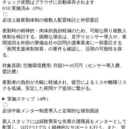
チェック状態はブラウザに自動保存されます
0
/
10
実施済み（
0
%）
必須
上級
夜勤体制の複数人配置検討と外部委託
夜勤時の精神的・肉体的負担軽減のため、可能な限り複数人
体制を検討する。困難な場合は、見守りセンサー導入や、夜
間巡回を外部の警備会社や訪問介護事業者に一部委託する
「夜間支援体制加算」の要件も確認し、活用の可能性を探
る。
対象原因:
労働環境
費用:
月額5〜10万円（センサー導入費、
委託費）
夜勤者の負担が大幅に軽減され、疲労によるミスや離職リス
クを低減。安定した夜間ケア提供に繋がる。
実施ステップ（
4
件）
必須
中級
メンター制度導入と定期的な個別面談
新人スタッフには経験豊富な先輩介護職員をメンターとして
配置し、OJTだけでなく精神的なサポートも行う。また、管