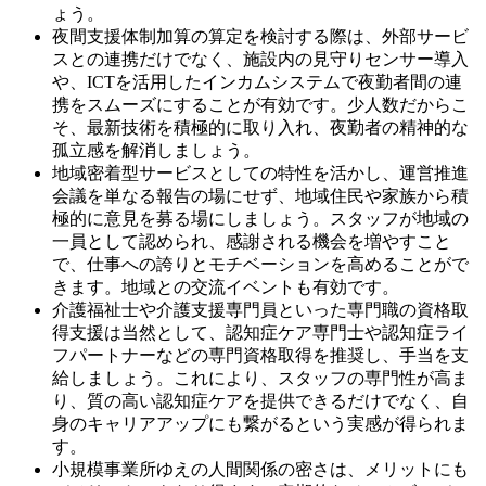
ょう。
夜間支援体制加算の算定を検討する際は、外部サービ
スとの連携だけでなく、施設内の見守りセンサー導入
や、ICTを活用したインカムシステムで夜勤者間の連
携をスムーズにすることが有効です。少人数だからこ
そ、最新技術を積極的に取り入れ、夜勤者の精神的な
孤立感を解消しましょう。
地域密着型サービスとしての特性を活かし、運営推進
会議を単なる報告の場にせず、地域住民や家族から積
極的に意見を募る場にしましょう。スタッフが地域の
一員として認められ、感謝される機会を増やすこと
で、仕事への誇りとモチベーションを高めることがで
きます。地域との交流イベントも有効です。
介護福祉士や介護支援専門員といった専門職の資格取
得支援は当然として、認知症ケア専門士や認知症ライ
フパートナーなどの専門資格取得を推奨し、手当を支
給しましょう。これにより、スタッフの専門性が高ま
り、質の高い認知症ケアを提供できるだけでなく、自
身のキャリアアップにも繋がるという実感が得られま
す。
小規模事業所ゆえの人間関係の密さは、メリットにも