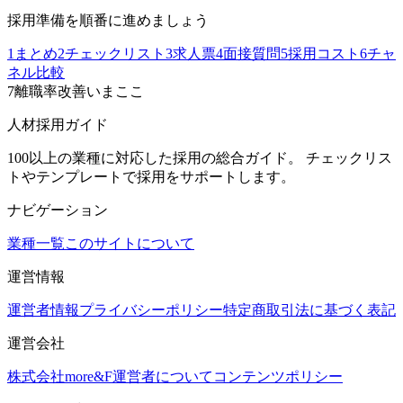
採用準備を順番に進めましょう
1
まとめ
2
チェックリスト
3
求人票
4
面接質問
5
採用コスト
6
チャ
ネル比較
7
離職率改善
いまここ
人材採用ガイド
100以上の業種に対応した採用の総合ガイド。 チェックリス
トやテンプレートで採用をサポートします。
ナビゲーション
業種一覧
このサイトについて
運営情報
運営者情報
プライバシーポリシー
特定商取引法に基づく表記
運営会社
株式会社more&F
運営者について
コンテンツポリシー