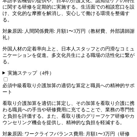
本語学習機会の提供や、日本の介護文化、認知症ケアの特性
に関する研修を定期的に実施する。生活面での相談窓口を設
け、文化的な摩擦を解消し、安心して働ける環境を整備す
る。
対象原因:
人間関係
費用:
月額1〜3万円（教材費、外部講師謝
礼）
外国人材の定着率向上と、日本人スタッフとの円滑なコミュ
ニケーションを促進。多文化共生による職場の活性化に繋が
る。
実施ステップ（
4
件）
必須
中級
看取り介護加算の適切な算定と職員への精神的サポ
ート
看取り介護加算を適切に算定し、その加算を看取り介護に携
わる職員への手当や研修費用に充てることで、業務の専門性
と負担を評価する。また、看取り後のグリーフケア研修やカ
ウンセリング機会を提供し、精神的な負担を軽減する。
対象原因:
ワークライフバランス
費用:
月額1〜3万円（研修