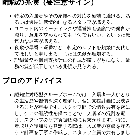
離職の兆候（要注意サイン）
特定の入居者やその家族への対応を極端に避ける、あ
るいは過度に感情的になるスタッフが増える。
ユニット内のミーティングや運営推進会議での発言が
減り、意見を求められても「何でもいい」といった無
気力な返答が増える。
夜勤や早番・遅番など、特定のシフトを頻繁に交代し
てほしいと申し出る、または欠勤が増加する。
記録業務や個別支援計画の作成が滞りがちになり、業
務の質が低下している兆候が見られる。
プロのアドバイス
認知症対応型グループホームでは、入居者一人ひとり
の生活歴や習慣を深く理解し、個別支援計画に反映さ
せることが重要です。スタッフ間での情報共有を密に
し、ケアの継続性を保つことで、入居者の混乱を避
け、スタッフのケア負担軽減にも繋がります。特に、
看取り介護加算を算定する際は、入居者の尊厳を守る
ケア計画を丁寧に作成し、スタッフ全員で共有しまし