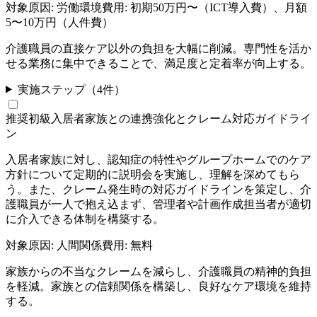
対象原因:
労働環境
費用:
初期50万円〜（ICT導入費）、月額
5〜10万円（人件費）
介護職員の直接ケア以外の負担を大幅に削減。専門性を活か
せる業務に集中できることで、満足度と定着率が向上する。
実施ステップ（
4
件）
推奨
初級
入居者家族との連携強化とクレーム対応ガイドライ
ン
入居者家族に対し、認知症の特性やグループホームでのケア
方針について定期的に説明会を実施し、理解を深めてもら
う。また、クレーム発生時の対応ガイドラインを策定し、介
護職員が一人で抱え込まず、管理者や計画作成担当者が適切
に介入できる体制を構築する。
対象原因:
人間関係
費用:
無料
家族からの不当なクレームを減らし、介護職員の精神的負担
を軽減。家族との信頼関係を構築し、良好なケア環境を維持
する。