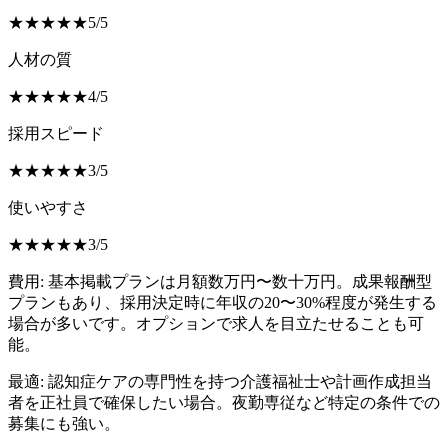
★
★
★
★
★
5
/
5
人材の質
★
★
★
★
★
4
/
5
採用スピード
★
★
★
★
★
3
/
5
使いやすさ
★
★
★
★
★
3
/
5
費用:
基本掲載プランは月額数万円〜数十万円。成果報酬型
プランもあり、採用決定時に年収の20〜30%程度が発生する
場合が多いです。オプションで求人を目立たせることも可
能。
最適:
認知症ケアの専門性を持つ介護福祉士や計画作成担当
者を正社員で確保したい場合。夜勤専従など特定の条件での
募集にも強い。