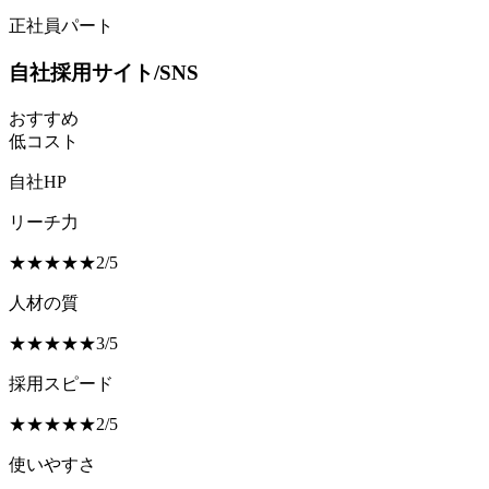
正社員
パート
自社採用サイト/SNS
おすすめ
低コスト
自社HP
リーチ力
★
★
★
★
★
2
/
5
人材の質
★
★
★
★
★
3
/
5
採用スピード
★
★
★
★
★
2
/
5
使いやすさ