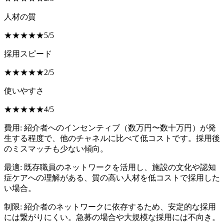
人材の質
★
★
★
★
★
5
/
5
採用スピード
★
★
★
★
★
2
/
5
使いやすさ
★
★
★
★
★
4
/
5
費用:
紹介者へのインセンティブ（数万円〜数十万円）が発
生する程度で、他のチャネルに比べて低コストです。採用後
のミスマッチも少ない傾向。
最適:
既存職員のネットワークを活用し、施設の文化や認知
症ケアへの理解がある、質の高い人材を低コストで採用した
い場合。
制限:
紹介者のネットワークに依存するため、安定的な採用
には繋がりにくい。急募の場合や大規模な採用には不向き。