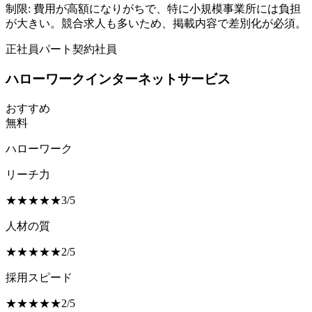
制限:
費用が高額になりがちで、特に小規模事業所には負担
が大きい。競合求人も多いため、掲載内容で差別化が必須。
正社員
パート
契約社員
ハローワークインターネットサービス
おすすめ
無料
ハローワーク
リーチ力
★
★
★
★
★
3
/
5
人材の質
★
★
★
★
★
2
/
5
採用スピード
★
★
★
★
★
2
/
5