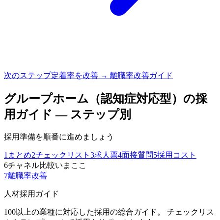
次のステップ
定着率を改善 → 離職率改善ガイド
グループホーム（認知症対応型）
の採
用ガイド — ステップ別
採用準備を順番に進めましょう
1
まとめ
2
チェックリスト
3
求人票
4
面接質問
5
採用コスト
6
チャネル比較
いまここ
7
離職率改善
人材採用ガイド
100以上の業種に対応した採用の総合ガイド。 チェックリス