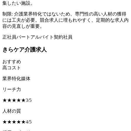
集したい施設。
制限:
介護業界特化ではないため、専門性の高い人材の獲得
には工夫が必要。競合求人に埋もれやすく、定期的な求人内
容の見直しが重要。
正社員
パート
アルバイト
契約社員
きらケア介護求人
おすすめ
高コスト
業界特化媒体
リーチ力
★
★
★
★
★
3
/
5
人材の質
★
★
★
★
★
4
/
5