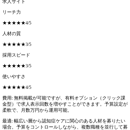
求人サイト
リーチ力
★
★
★
★
★
4
/
5
人材の質
★
★
★
★
★
3
/
5
採用スピード
★
★
★
★
★
3
/
5
使いやすさ
★
★
★
★
★
4
/
5
費用:
無料掲載が可能ですが、有料オプション（クリック課
金型）で求人表示回数を増やすことができます。予算設定が
柔軟で、月数万円から運用可能。
最適:
幅広い層から認知症ケアに関心のある人材を募りたい
場合。予算をコントロールしながら、複数職種を並行して募