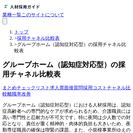
業種一覧
このサイトについて
トップ
>
採用チャネル比較表
>
グループホーム（認知症対応型）の採用チャネル比
較表
グループホーム（認知症対応型）の採
用チャネル比較表
まとめ
チェックリスト
求人票
面接質問
採用コスト
チャネル比
較
離職率改善
グループホーム（認知症対応型）における人材採用は、認知
症高齢者への専門的なケアが求められるため、介護職員には
高い専門性と忍耐力が不可欠です。特に夜間は少人数での対
応となり、責任が重く精神的・肉体的負担も大きいため、夜
勤専従職員の確保は喫緊の課題。また、小規模事業所ゆえの