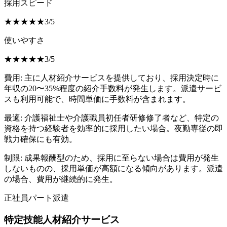
採用スピード
★
★
★
★
★
3
/
5
使いやすさ
★
★
★
★
★
3
/
5
費用:
主に人材紹介サービスを提供しており、採用決定時に
年収の20〜35%程度の紹介手数料が発生します。派遣サービ
スも利用可能で、時間単価に手数料が含まれます。
最適:
介護福祉士や介護職員初任者研修修了者など、特定の
資格を持つ経験者を効率的に採用したい場合。夜勤専従の即
戦力確保にも有効。
制限:
成果報酬型のため、採用に至らない場合は費用が発生
しないものの、採用単価が高額になる傾向があります。派遣
の場合、費用が継続的に発生。
正社員
パート
派遣
特定技能人材紹介サービス